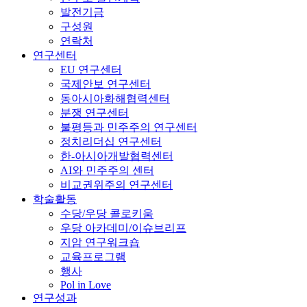
발전기금
구성원
연락처
연구센터
EU 연구센터
국제안보 연구센터
동아시아화해협력센터
분쟁 연구센터
불평등과 민주주의 연구센터
정치리더십 연구센터
한-아시아개발협력센터
AI와 민주주의 센터
비교권위주의 연구센터
학술활동
수당/우당 콜로키움
우당 아카데미/이슈브리프
지암 연구워크숍
교육프로그램
행사
Pol in Love
연구성과