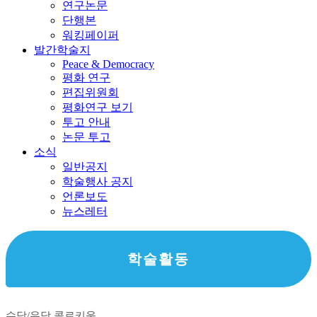
연구논문
단행본
워킹페이퍼
발간학술지
Peace & Democracy
평화 연구
편집위원회
평화연구 보기
투고 안내
논문 투고
소식
일반공지
학술행사 공지
언론보도
뉴스레터
학술활동
수당/우당 콜로키움