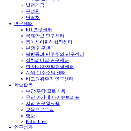
발전기금
구성원
연락처
연구센터
EU 연구센터
국제안보 연구센터
동아시아화해협력센터
분쟁 연구센터
불평등과 민주주의 연구센터
정치리더십 연구센터
한-아시아개발협력센터
AI와 민주주의 센터
비교권위주의 연구센터
학술활동
수당/우당 콜로키움
우당 아카데미/이슈브리프
지암 연구워크숍
교육프로그램
행사
Pol in Love
연구성과