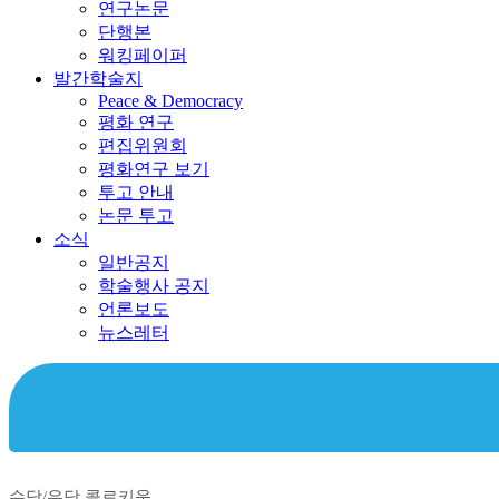
연구논문
단행본
워킹페이퍼
발간학술지
Peace & Democracy
평화 연구
편집위원회
평화연구 보기
투고 안내
논문 투고
소식
일반공지
학술행사 공지
언론보도
뉴스레터
수당/우당 콜로키움