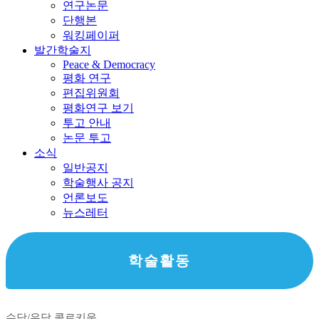
연구논문
단행본
워킹페이퍼
발간학술지
Peace & Democracy
평화 연구
편집위원회
평화연구 보기
투고 안내
논문 투고
소식
일반공지
학술행사 공지
언론보도
뉴스레터
학술활동
수당/우당 콜로키움