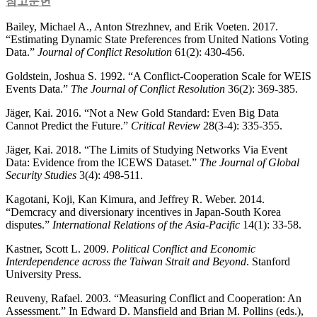
참고문헌
Bailey, Michael A., Anton Strezhnev, and Erik Voeten. 2017.
“Estimating Dynamic State Preferences from United Nations Voting
Data.”
Journal of Conflict Resolution
61(2): 430-456.
Goldstein, Joshua S. 1992. “A Conflict-Cooperation Scale for WEIS
Events Data.”
The Journal of Conflict Resolution
36(2): 369-385.
Jäger, Kai. 2016. “Not a New Gold Standard: Even Big Data
Cannot Predict the Future.”
Critical Review
28(3-4): 335-355.
Jäger, Kai. 2018. “The Limits of Studying Networks Via Event
Data: Evidence from the ICEWS Dataset.”
The Journal of Global
Security Studies
3(4): 498-511.
Kagotani, Koji, Kan Kimura, and Jeffrey R. Weber. 2014.
“Demcracy and diversionary incentives in Japan-South Korea
disputes.”
International Relations of the Asia-Pacific
14(1): 33-58.
Kastner, Scott L. 2009.
Political Conflict and Economic
Interdependence across the Taiwan Strait and Beyond
. Stanford
University Press.
Reuveny, Rafael. 2003. “Measuring Conflict and Cooperation: An
Assessment.” In Edward D. Mansfield and Brian M. Pollins (eds.),