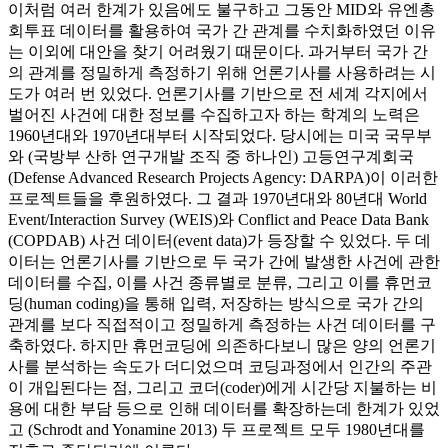
이처럼 여러 한계가 있음에도 불구하고 그동안 MID와 유엔총
회투표 데이터를 활용하여 국가 간 관계를 수치화하였던 이유
는 이외에 대안을 찾기 어려웠기 때문이다. 과거부터 국가 간
의 관계를 정밀하게 측정하기 위해 언론기사를 사용하려는 시
도가 여러 번 있었다. 언론기사를 기반으로 전 세계 각지에서
벌어진 사건에 대한 정보를 수집하고자 하는 학계의 노력은
1960년대와 1970년대부터 시작되었다. 당시에는 미국 국무부
와 (국방부 산하 연구개발 조직 중 하나인) 고등연구계회국
(Defense Advanced Research Projects Agency: DARPA)이 이러한
프로젝트들을 후원하였다. 그 결과 1970년대와 80년대 World
Event/Interaction Survey (WEIS)와 Conflict and Peace Data Bank
(COPDAB) 사건 데이터(event data)가 등장할 수 있었다. 두 데
이터는 언론기사를 기반으로 두 국가 간에 발생한 사건에 관한
데이터를 수집, 이를 사건 종류별로 분류, 그리고 이를 휴먼코
딩(human coding)을 통해 입력, 저장하는 방식으로 국가 간의
관계를 보다 직접적이고 정밀하게 측정하는 사건 데이터를 구
축하였다. 하지만 휴먼코딩에 의존하다보니 많은 양의 언론기
사를 분석하는 속도가 더디었으며 코딩과정에서 인간의 주관
이 개입된다는 점, 그리고 코더(coder)에게 시간당 지불하는 비
용에 대한 부담 등으로 인해 데이터를 확장하는데 한계가 있었
고 (Schrodt and Yonamine 2013) 두 프로젝트 모두 1980년대를