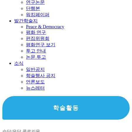
연구논문
단행본
워킹페이퍼
발간학술지
Peace & Democracy
평화 연구
편집위원회
평화연구 보기
투고 안내
논문 투고
소식
일반공지
학술행사 공지
언론보도
뉴스레터
학술활동
수당/우당 콜로키움